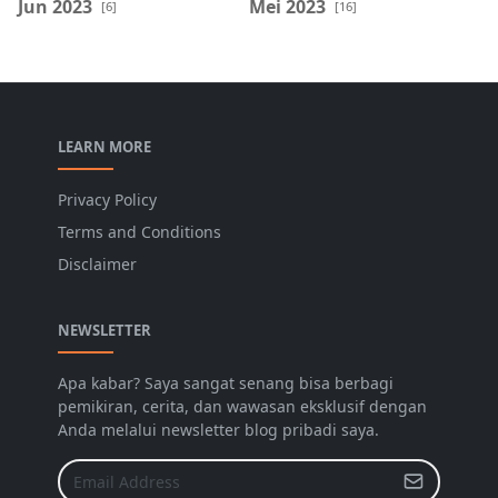
Jun 2023
Mei 2023
[6]
[16]
LEARN MORE
Privacy Policy
Terms and Conditions
Disclaimer
NEWSLETTER
Apa kabar? Saya sangat senang bisa berbagi
pemikiran, cerita, dan wawasan eksklusif dengan
Anda melalui newsletter blog pribadi saya.